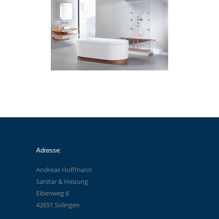
Adresse:
Andreas Hoffmann
Sanitär & Heizung
Eibenweg 6
42651 Solingen