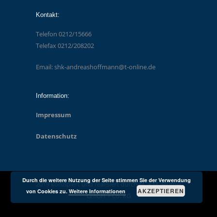
Kontakt:
Telefon 0212/15666
Telefax 0212/208202
Email: shk-andreashoffmann@t-online.de
Information:
Impressum
Datenschutz
Durch die weitere Nutzung der Seite stimmen Sie der Verwendung
2019 konzipiert und realisiert durch M. + M. Blümel
AKZEPTIEREN
von Cookies zu.
Weitere Informationen
GmbH + Co. KG