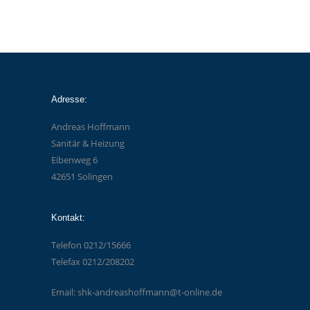
Adresse:
Andreas Hoffmann
Sanitär & Heizung
Eibenweg 6
42651 Solingen
Kontakt:
Telefon 0212/15666
Telefax 0212/208202
Email: shk-andreashoffmann@t-online.de