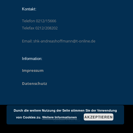
Kontakt:
Telefon 0212/15666
Telefax 0212/208202
Email: shk-andreashoffmann@t-online.de
Information:
Impressum
Datenschutz
Durch die weitere Nutzung der Seite stimmen Sie der Verwendung
2019 konzipiert und realisiert durch M. + M. Blümel
AKZEPTIEREN
von Cookies zu.
Weitere Informationen
GmbH + Co. KG