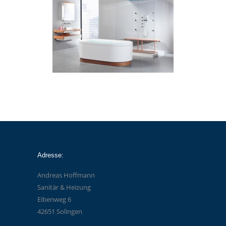
Adresse:
Andreas Hoffmann
Sanitär & Heizung
Eibenweg 6
42651 Solingen