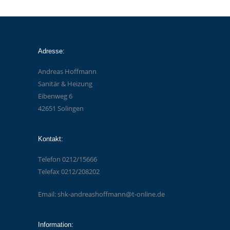
Adresse:
Andreas Hoffmann
Sanitär & Heizung
Eibenweg 6
42651 Solingen
Kontakt:
Telefon 0212/15666
Telefax 0212/208202
Email: shk-andreashoffmann@t-online.de
Information: